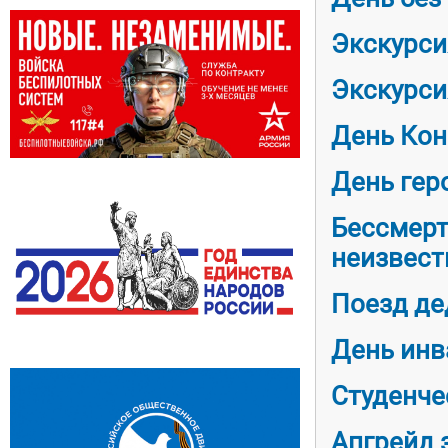
Экскурси
Экскурси
День Кон
День гер
Бессмерт
неизвест
Поезд д
День инв
Студенче
Апгрейд 