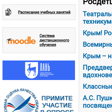
Росдет
c
Расписание учебных занятий
Театраль
техникум
Крым! Рос
Система
дистанционного
Всемирны
обучения
Крым – н
Преддвер
вдохнов
Классные
А.С. Пушк
посвящен