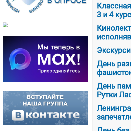
Классная
3 и 4 кур
Кинолект
исполняв
Экскурси
День раз
фашистск
День пам
Рутки Ла
Ленингра
запечатл
День без