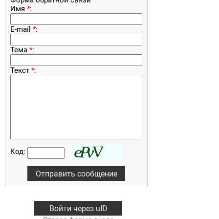
Форма обратной связи
Имя
*
:
E-mail
*
:
Тема
*
:
Текст
*
:
Код:
Войти через uID