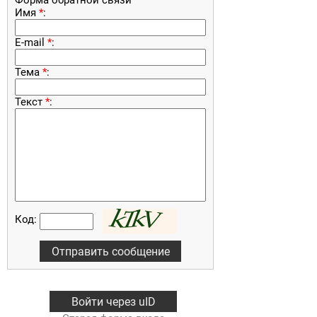
Форма обратной связи
Имя
*
:
E-mail
*
:
Тема
*
:
Текст
*
:
Код:
Войти через uID