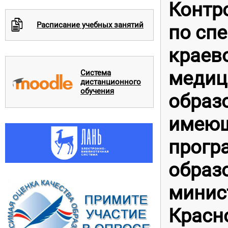
Контр
c
Расписание учебных занятий
по сп
краев
медиц
Система
дистанционного
обучения
образ
имеющ
прогр
образ
минис
Красно