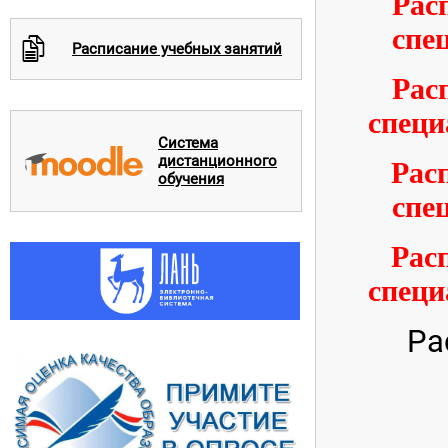
Расп
спе
c
Расписание учебных занятий
Расп
специ
Система
дистанционного
Расп
обучения
спе
Расп
специ
Ра