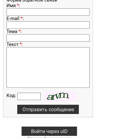
Форма обратной связи
Имя
*
:
E-mail
*
:
Тема
*
:
Текст
*
:
Код:
Войти через uID