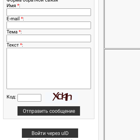
Форма обратной связи
Имя
*
:
E-mail
*
:
Тема
*
:
Текст
*
:
Код:
Войти через uID