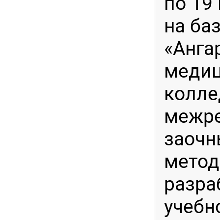
по 19
на ба
«Анга
меди
колле
межр
заочн
метод
разра
учебн