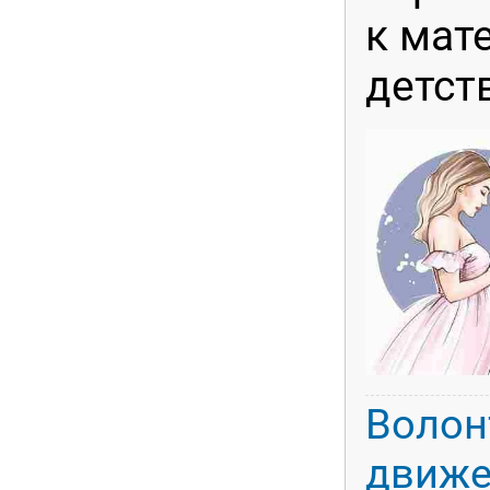
к мат
детств
Волон
движе