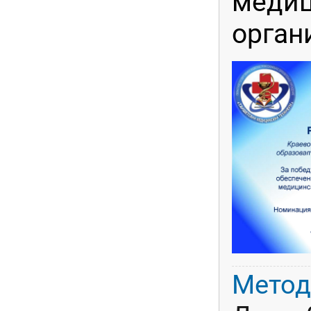
меди
орган
Метод