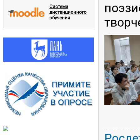
поэзи
Система
дистанционного
обучения
творч
Росде