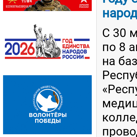
народ
С 30 
по 8 
на ба
Респу
«Респ
меди
колле
прово