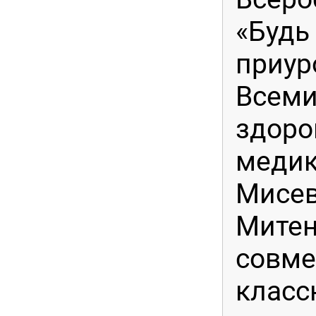
«Будь 
приур
Всеми
здоро
медик
Мисев
Митен
совме
клас