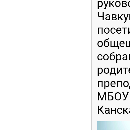
руков
Чавку
посет
обще
собра
родит
препо
МБОУ 
Канск