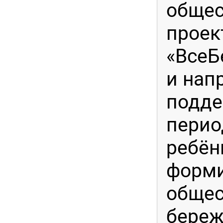
общес
проек
«ВсеБ
и нап
подде
перио
ребён
форми
общес
береж