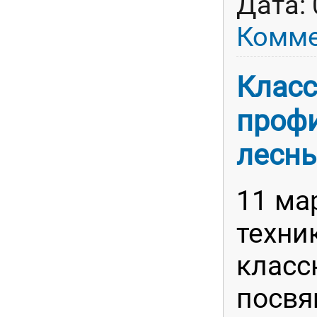
Дата:
Комме
Класс
проф
лесн
11 ма
техни
класс
посв