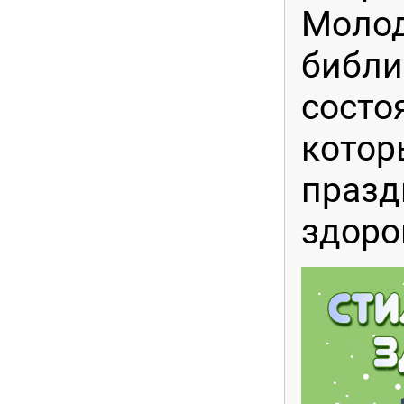
Моло
библи
состо
котор
празд
здоро