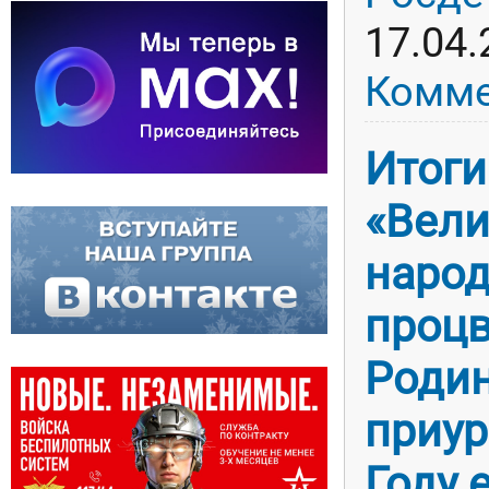
17.04.
Комме
Итоги
«Вели
народ
процв
Родин
приур
Году 