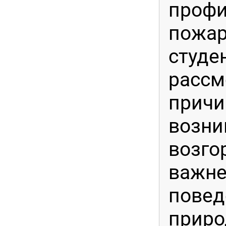
профи
пожар
студе
рассм
прич
возни
возго
важне
повед
приро