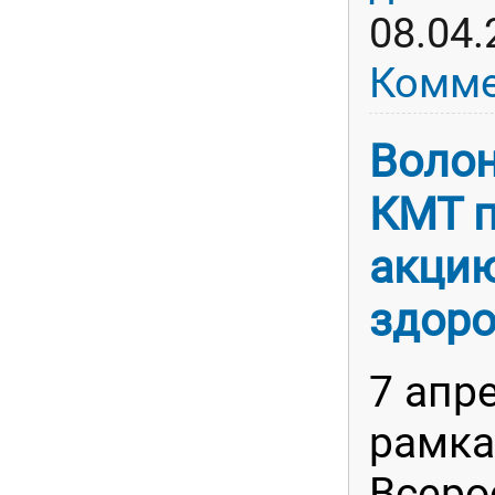
08.04.
Комме
Воло
КМТ 
акцию
здоро
7 апр
рамка
Всеро