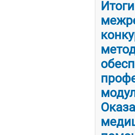
Итоги
межр
конку
метод
обесп
проф
моду
Оказа
меди