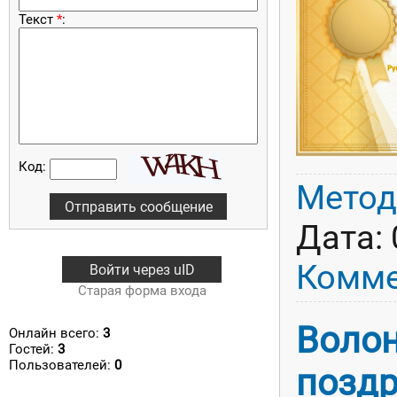
Текст
*
:
Код:
Метод
Дата:
Комме
Войти через uID
Старая форма входа
Воло
Онлайн всего:
3
Гостей:
3
Пользователей:
0
поздр