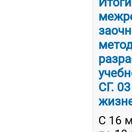
Итоги
межр
заочн
метод
разра
учебн
СГ. 0
жизне
С 16 