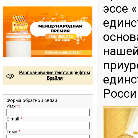
эссе 
единс
основ
нашей
приур
Распознавание текста шрифтом
©
единс
Брайля
Росси
Форма обратной связи
Имя
*
:
E-mail
*
:
Тема
*
: