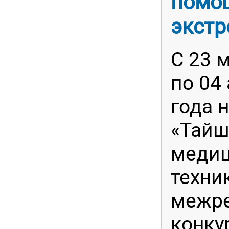
помо
экстр
С 23 
по 04
года 
«Тайш
меди
техни
межр
конку