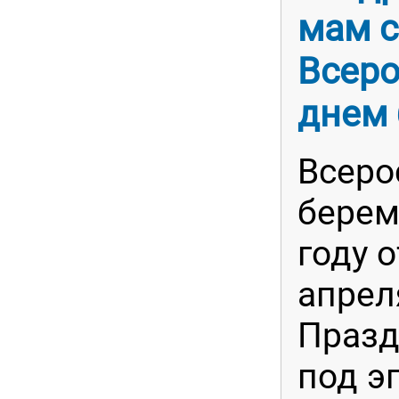
мам с
Всер
днем
Всеро
берем
году 
апрел
Празд
под э