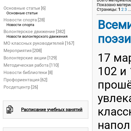
Всего материалов
Показано матери
Основные статьи
[6]
Страницы
:
1
2
3
..
Основные статьи
Новости спорта
[28]
Всем
Новости спорта
Волонтерское движение
[382]
поэз
Новости волонтерского движения
МО классных руководителей
[167]
Мероприятия
[208]
17 мар
Волонтерские акции
[129]
Методическая работа
[110]
102 и
Новости библиотеки
[8]
Профориентация
[62]
прош
Росдетцентр
[26]
увлек
класс
c
Расписание учебных занятий
напо