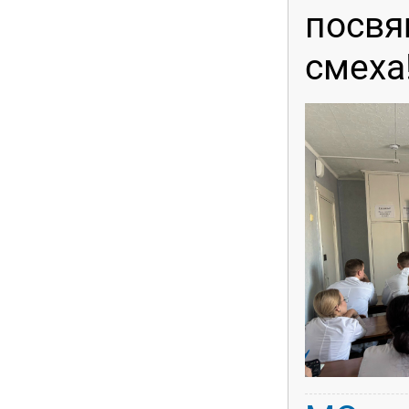
посв
смеха!