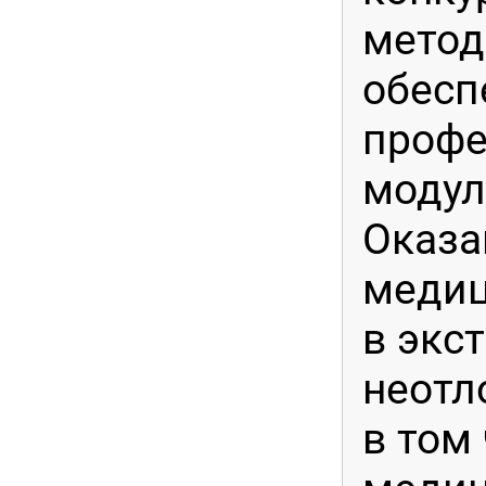
метод
обесп
профе
модул
Оказа
меди
в экс
неотл
в том