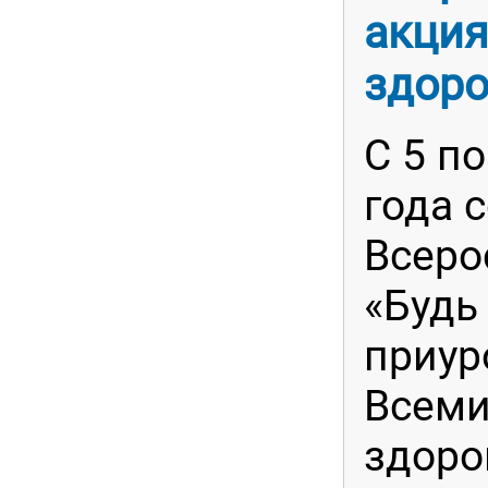
акция
здоро
С 5 п
года 
Всеро
«Будь 
приур
Всеми
здоро