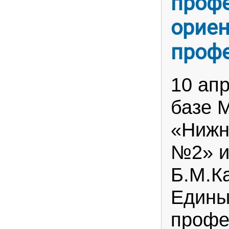
проф
ориен
проф
10 апр
базе 
«Нижн
№2» и
Б.М.К
Едины
профе