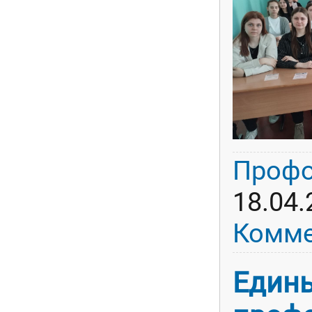
Профо
18.04.
Комме
Един