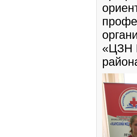
ориен
профе
орган
«ЦЗН 
район