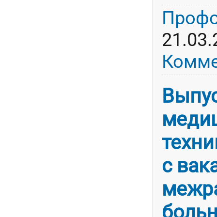
Профо
21.03.
Комме
Выпус
меди
техни
с вак
межр
боль