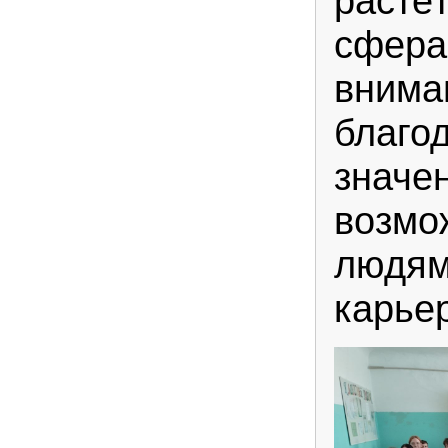
растё
сфера
внима
благо
значе
возмо
людям
карье