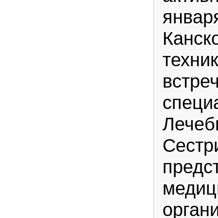
января
Канск
техни
встре
специ
Лечеб
Сестр
предс
медиц
орган