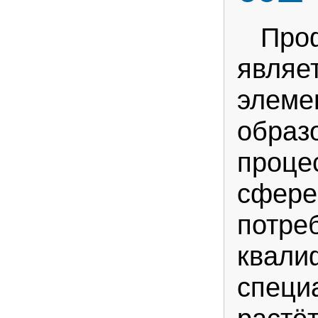
Проф
являе
элеме
образ
проце
сфере
потре
квали
специ