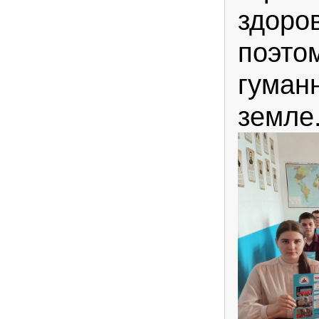
здоро
поэто
гуман
земле