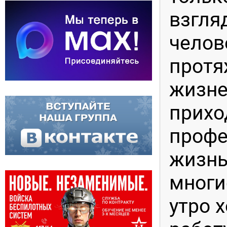
взгля
челов
протя
жизне
прихо
профе
жизнь
многи
утро 