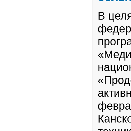
В цел
федер
прогр
«Меди
нацио
«Прод
актив
февра
Канск