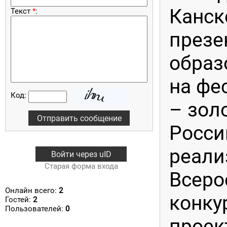
Канск
Текст
*
:
презе
образ
на фе
Код:
– зол
Росси
реали
Войти через uID
Старая форма входа
Всеро
Онлайн всего:
2
конку
Гостей:
2
Пользователей:
0
проек