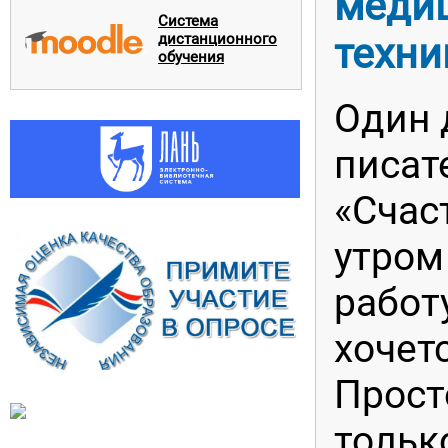
меди
Система
дистанционного
техни
обучения
Один 
писат
«Счас
утром
работ
хочет
Прост
тольк