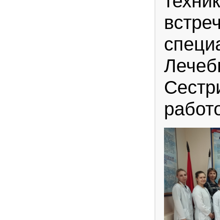
техни
встре
специ
Лечеб
Сестр
работ