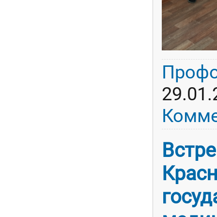
Профо
29.01.
Комме
Встре
Крас
госу