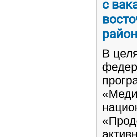
с вак
восто
райо
В цел
федер
прогр
«Меди
нацио
«Прод
активн