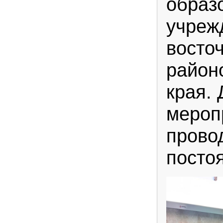
образ
учреж
восто
район
края.
мероп
прово
посто