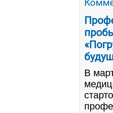
Комме
Проф
пробы
«Погр
будущ
В мар
медиц
старт
профе