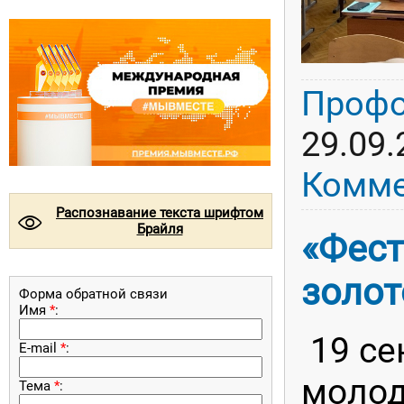
Профо
29.09.
Комме
Распознавание текста шрифтом
©
Брайля
«Фест
золот
Форма обратной связи
Имя
*
:
19 се
E-mail
*
:
молод
Тема
*
: