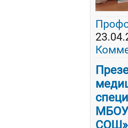
Профо
23.04.
Комме
През
меди
специ
МБОУ
СОШ»