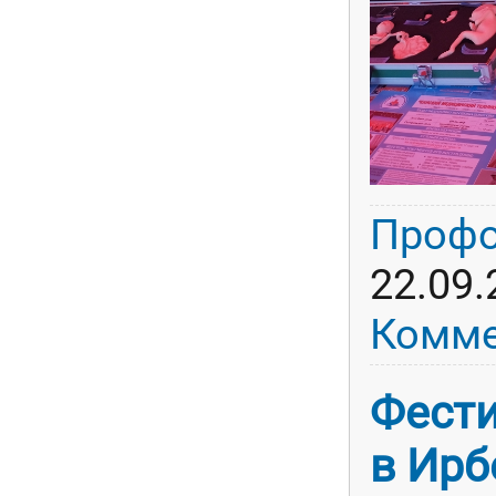
Профо
22.09.
Комме
Фести
в Ирб