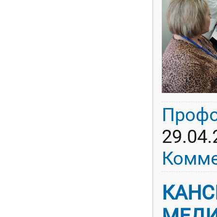
Профо
29.04.
Комме
КАНС
МЕД