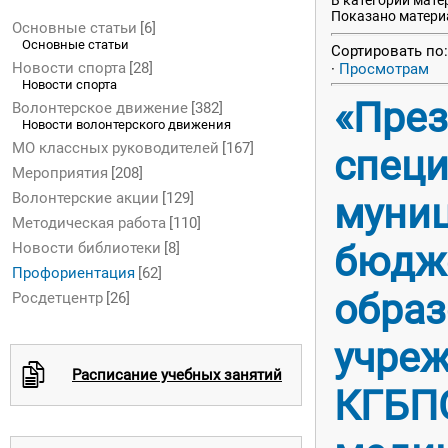
В категории мат
Показано матери
Основные статьи
[6]
Основные статьи
Сортировать по
Новости спорта
[28]
·
Просмотрам
Новости спорта
«През
Волонтерское движение
[382]
Новости волонтерского движения
МО классных руководителей
[167]
специ
Мероприятия
[208]
Волонтерские акции
[129]
муни
Методическая работа
[110]
бюдж
Новости библиотеки
[8]
Профориентация
[62]
образ
Росдетцентр
[26]
учреж
c
Расписание учебных занятий
КГБП