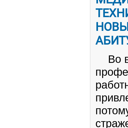
ТЕХН
НОВ
АБИТ
Во в
профе
работ
привл
потому
страж