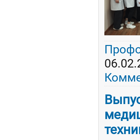
Профо
06.02.
Комме
Выпус
меди
техни